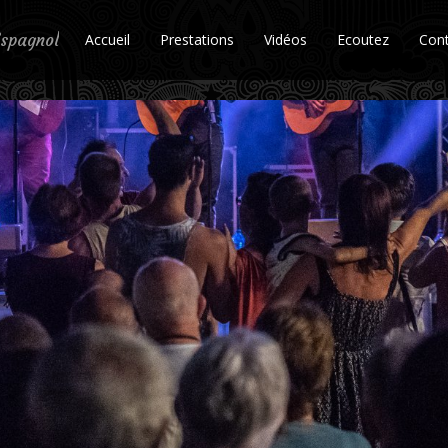
spagnol
Accueil
Prestations
Vidéos
Ecoutez
Con
s , sosie Kendji Girac , world music , concerts gipsy , soirées gipsy
amenco, chanteur gipsy, groupe gipsy, groupe gipsy mariage, groupe git