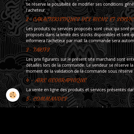
se réserve la possibilité de modifier ses conditions gé
l'acheteur.
2- CARACTERISTIQUES DES BIENS ET SERVI
Les produits ou services proposés sont ceux qui sont pr
proposés dans la limite des stocks disponibles et tant qu
informera l'acheteur par mail: la commande sera autom
3- TARIFS
Les prix figurants sur le présent site marchand sont en
détaillés lors de la commande. Le vendeur se réserve la 
moment de la validation de la commande sous rése
4 - AIRE GEOGRAPHIQUE
La vente en ligne des produits et services présentés da
5- COMMANDES
L'acheteur qui souhaite acheter un produit ou service e
vérification et de validation des produits et services 
confirmation de la commande entraine l'acceptation des 
propres conditions d'achat ou d'autres conditions. L'en
par courrier électronique confirmation de la commande