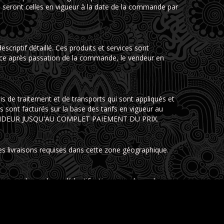
es seront celles en vigueur à la date de la commande par
criptif détaillé. Ces produits et services sont
service après passation de la commande, le vendeur en
s de traitement et de transports qui sont appliqués et
s sont facturés sur la base des tarifs en vigueur au
 VENDEUR JUSQU'AU COMPLET PAIEMENT DU PRIX.
des livraisons requises dans cette zone géographique.
 comprend une phase d'identification, une phase de
ase de confirmation de la commande et du règlement. La
 connaissance et la renonciation à se prévaloir de ses
udront preuve de la transaction. Le vendeur transmettra