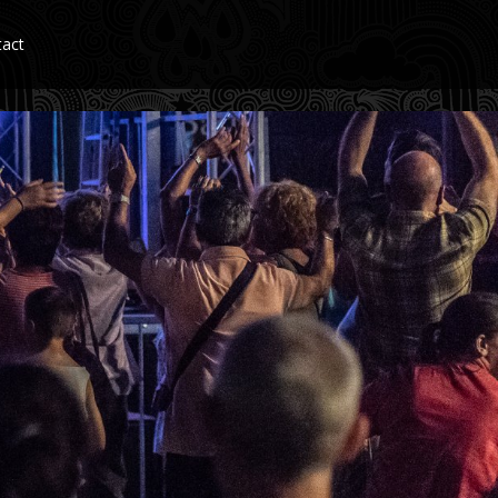
tact
 , évènement gipsy , chanteurs gitans , booking gipsy, tribute gipsy
an mariage, musiciens mariage, guitaristes gipsy, guitaristes gitans.