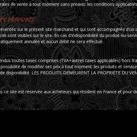
nérales de vente à tout moment sans préavis: les conditions applicabl
CES PROPOSES
ésentés sur le présent site marchand et qui sont accompagnés d'un des
'ils sont visibles sur le site. En cas d'indisponibilité du produit ou 
atiquement annulée et aucun débit ne sera effectué.
tendus toutes taxes comprises (TVA+autres taxes applicables) hors frai
possibilité de modifier ses prix à tout moment: les produits et service
rve de disponibilité. LES PRODUITS DEMEURENT LA PROPRIETE DU
ns ce site est réservée aux acheteurs qui résident en France et pour 
n ligne via le site doit suivre le processus de commande en ligne qui
choisis, une phase de paiement dans les conditions prévues et une ph
présentes conditions de vente, la reconnaissance d'en avoir parfaite
semble des données fournies ainsi que la confirmation enregistrée va
 enregistrée qui vaudra acceptation de la commande.