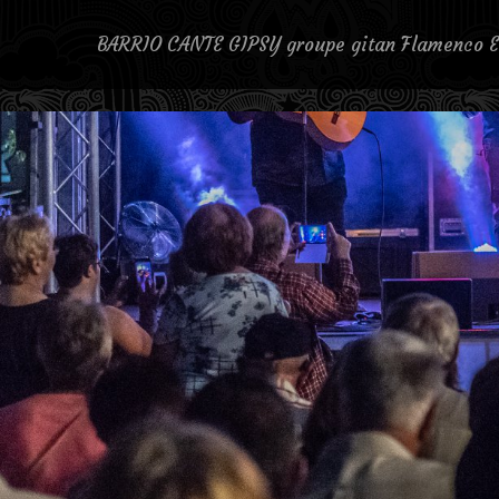
BARRIO CANTE GIPSY groupe gitan Flamenco E
Groupe musiciens, groupe Gitan, groupe flamenco, booking Gipsy king
kings, booking gipsy, booking gypsies, animation gitan, animation fl